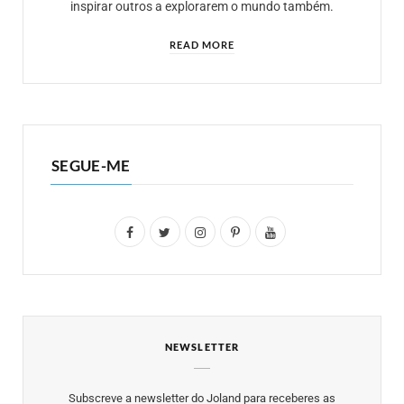
inspirar outros a explorarem o mundo também.
READ MORE
SEGUE-ME
F
T
I
P
Y
a
w
n
i
o
c
i
s
n
u
e
t
t
t
T
NEWSLETTER
b
t
a
e
u
o
e
g
r
b
Subscreve a newsletter do Joland para receberes as