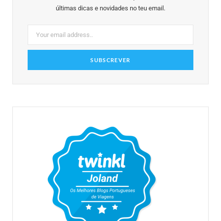
o
r
r
e
e
últimas dicas e novidades no teu email.
k
a
s
m
t