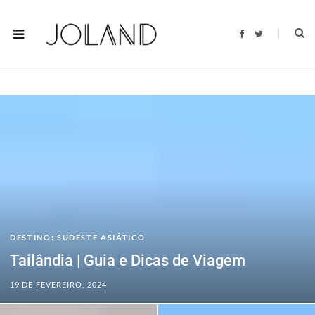
F
T
a
w
c
i
e
t
b
t
o
e
o
r
k
DESTINO: SUDESTE ASIÁTICO
Tailândia | Guia e Dicas de Viagem
19 DE FEVEREIRO, 2024