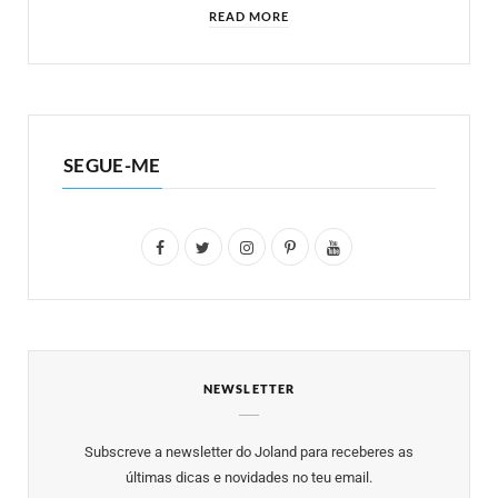
READ MORE
SEGUE-ME
F
T
I
P
Y
a
w
n
i
o
c
i
s
n
u
e
t
t
t
T
NEWSLETTER
b
t
a
e
u
o
e
g
r
b
Subscreve a newsletter do Joland para receberes as
o
r
r
e
e
últimas dicas e novidades no teu email.