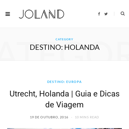
F
T
a
w
c
i
e
t
b
t
o
e
ATEGO
o
r
CATEGORY
k
DESTINO: HOLANDA
DESTINO: EUROPA
Utrecht, Holanda | Guia e Dicas
de Viagem
19 DE OUTUBRO, 2016
10 MINS READ