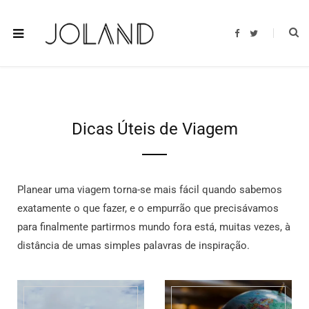
F
T
a
w
c
i
e
t
b
t
o
e
o
r
k
Dicas Úteis de Viagem
Planear uma viagem torna-se mais fácil quando sabemos
exatamente o que fazer, e o empurrão que precisávamos
para finalmente partirmos mundo fora está, muitas vezes, à
distância de umas simples palavras de inspiração.