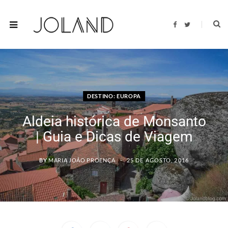
F
T
a
w
c
i
e
t
b
t
o
e
o
r
k
DESTINO: EUROPA
Aldeia histórica de Monsanto
| Guia e Dicas de Viagem
BY
MARIA JOÃO PROENÇA
25 DE AGOSTO, 2016