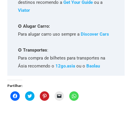
destinos recomendo a
Get Your Guide
ou a
Viator
✪
Alugar Carro:
Para alugar carro uso sempre a
Discover Cars
✪
Transportes
:
Para compra de bilhetes para transportes na
Ásia recomendo o
12go.asia
ou o
Baolau
Partilhar:
C
C
C
C
C
l
l
l
l
l
i
i
i
i
i
c
c
c
c
c
k
k
k
k
k
t
t
t
t
t
o
o
o
o
o
s
s
s
e
s
h
h
h
m
h
a
a
a
a
a