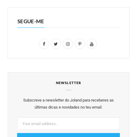
SEGUE-ME
F
T
I
P
Y
a
w
n
i
o
c
i
s
n
u
e
t
t
t
T
NEWSLETTER
b
t
a
e
u
o
e
g
r
b
Subscreve a newsletter do Joland para receberes as
o
r
r
e
e
últimas dicas e novidades no teu email.
k
a
s
m
t