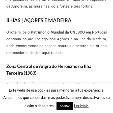
da Amoreira, as muralhas, dois fortes e três fortins.
ILHAS | AÇORES E MADEIRA
O roteiro pelo
Património Mundial da UNESCO em Portugal
continua no arquipélago dos Açores e na ilha da Madeira,
onde encontramos paisagens naturais e centros históricos
merecedores de destaque mundial.
Zona Central de Angra do Heroísmo na Ilha
Terceira (1983)
A sua localização privilegiada no Oceano Atlântico fez com
Este website usa cookies para melhorar a tua experiência.
que Angra do Heroísmo, a capital da
Ilha Terceira
, nos
Assumimos que concordas, mas poderás sempre desactivá-los se
Açores, fosse usada, desde o século XV até ao século XIX,
um importante porto de escala.
assim o desejares.
Ler Mais
Aceitar