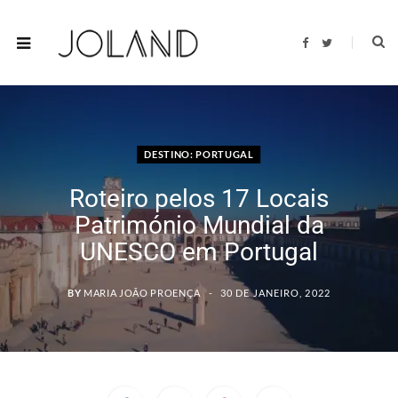
F
T
a
w
c
i
e
t
b
t
o
e
o
r
k
DESTINO: PORTUGAL
Roteiro pelos 17 Locais
Património Mundial da
UNESCO em Portugal
BY
MARIA JOÃO PROENÇA
30 DE JANEIRO, 2022