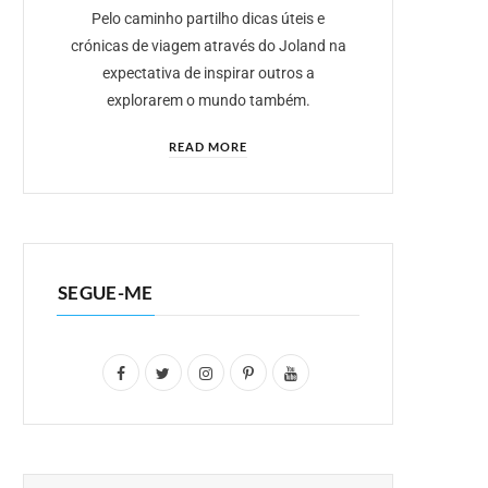
Pelo caminho partilho dicas úteis e
crónicas de viagem através do Joland na
expectativa de inspirar outros a
explorarem o mundo também.
READ MORE
SEGUE-ME
F
T
I
P
Y
a
w
n
i
o
c
i
s
n
u
e
t
t
t
T