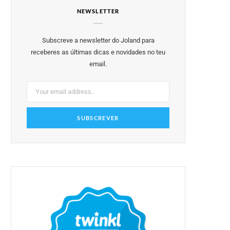
NEWSLETTER
b
t
a
e
u
o
e
g
r
b
Subscreve a newsletter do Joland para
o
r
r
e
e
receberes as últimas dicas e novidades no teu
email.
k
a
s
m
t