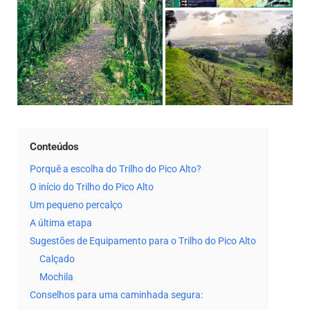
Conteúdos
Porquê a escolha do Trilho do Pico Alto?
O início do Trilho do Pico Alto
Um pequeno percalço
A última etapa
Sugestões de Equipamento para o Trilho do Pico Alto
Calçado
Mochila
Conselhos para uma caminhada segura: