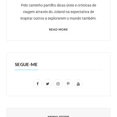
Pelo caminho partilho dicas úteis e crónicas de
viagem através do Joland na expectativa de
inspirar outros a explorarem o mundo também.
READ MORE
SEGUE-ME
F
T
I
P
Y
a
w
n
i
o
c
i
s
n
u
e
t
t
t
T
NEWSLETTER