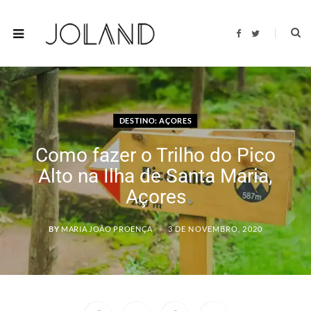
F
T
a
w
c
i
e
t
b
t
o
e
o
r
k
DESTINO: AÇORES
Como fazer o Trilho do Pico
Alto na Ilha de Santa Maria,
Açores
BY
MARIA JOÃO PROENÇA
3 DE NOVEMBRO, 2020