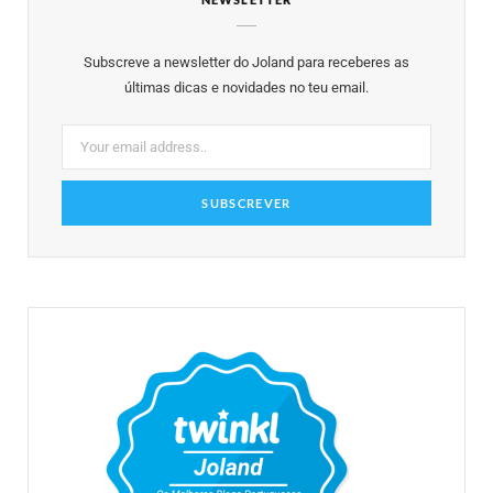
b
t
a
e
u
o
e
g
r
b
Subscreve a newsletter do Joland para receberes as
o
r
r
e
e
últimas dicas e novidades no teu email.
k
a
s
m
t