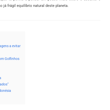
já frágil equilíbrio natural deste planeta.
agens a evitar
com Golfinhos
a
cados”
donésia