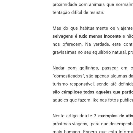
proximidade com animais que normalm
tentação difícil de resistir.
Mas do que habitualmente os viajan
selvagens é tudo menos inocente
e não
nos oferecem. Na verdade, este con
gravíssimas no seu equilíbrio natural, 
Nadar com golfinhos, passear em ci
“domesticados”, são apenas algumas das
turismo responsável, sendo até defin
são cúmplices todos aqueles que part
aqueles que fazem like nas fotos public
Neste artigo dou-te
7 exemplos de ativ
próximas viagens, para que desempenhe
mais humano. Espero que esta inform