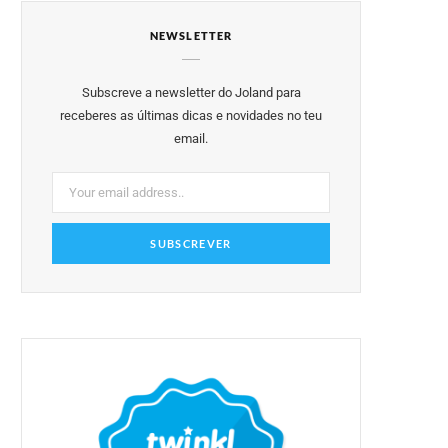
e
t
t
t
T
NEWSLETTER
b
t
a
e
u
o
e
g
r
b
Subscreve a newsletter do Joland para
o
r
r
e
e
receberes as últimas dicas e novidades no teu
email.
k
a
s
m
t