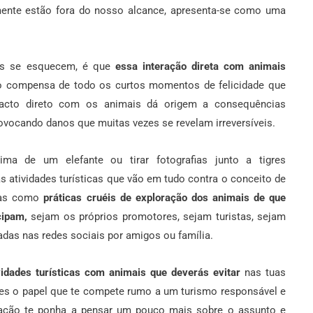
ente estão fora do nosso alcance, apresenta-se como uma
tes se esquecem, é que
essa interação direta com animais
 compensa de todo os curtos momentos de felicidade que
tacto direto com os animais dá origem a consequências
provocando danos que muitas vezes se revelam irreversíveis.
ma de um elefante ou tirar fotografias junto a tigres
 atividades turísticas que vão em tudo contra o conceito de
idas como
práticas cruéis de exploração dos animais de que
icipam,
sejam os próprios promotores, sejam turistas, sejam
adas nas redes sociais por amigos ou família.
idades turísticas com animais que deverás evitar
nas tuas
s o papel que te compete rumo a um turismo responsável e
ação te ponha a pensar um pouco mais sobre o assunto e