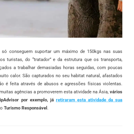
es só conseguem suportar um máximo de 150kgs nas suas
 turistas, do “tratador” e da estrutura que os transporta,
rçados a trabalhar demasiadas horas seguidas, com poucas
ito calor. São capturados no seu habitat natural, afastados
o é feita através de abusos e agressões físicas violentas.
m muitas agências a promoverem esta atividade na Ásia,
vários
ipAdvisor por exemplo, já
retiraram esta atividade da sua
do
Turismo Responsável
.