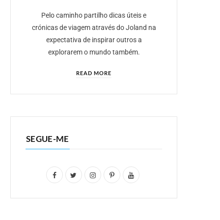
Pelo caminho partilho dicas úteis e
crónicas de viagem através do Joland na
expectativa de inspirar outros a
explorarem o mundo também.
READ MORE
SEGUE-ME
F
T
I
P
Y
a
w
n
i
o
c
i
s
n
u