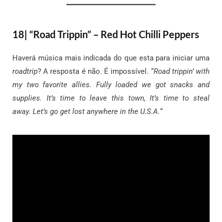
18| “Road Trippin” – Red Hot Chilli Peppers
Haverá música mais indicada do que esta para iniciar uma
roadtrip
? A resposta é não. É impossível. “
Road trippin’ with
my two favorite allies. Fully loaded we got snacks and
supplies. It’s time to leave this town, It’s time to steal
away. Let’s go get lost anywhere in the U.S.A.
“