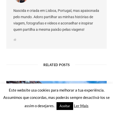
k
(
s
r
p
(
O
t
i
(
O
p
(
e
O
Nascida e criada em Lisboa, Portugal, mas apaixonada
p
e
O
n
p
e
n
p
d
e
pelo mundo. Adoro partilhar as minhas histórias de
n
s
e
(
n
s
i
n
O
s
viagem, fotografias e videos e aconselhar e inspirar
i
n
s
p
i
n
n
i
e
n
quem partilha a mesma paixão pelas viagens!
n
e
n
n
n
e
w
n
s
e
w
w
e
i
w
W
w
i
w
n
w
e
i
n
w
n
i
b
n
d
i
e
n
s
d
o
n
w
d
i
o
w
d
w
o
t
w
)
o
i
w
e
)
w
n
)
)
d
RELATED POSTS
o
w
)
Este website usa cookies para melhorar a tua experiência.
Assumimos que concordas, mas poderás sempre desactivá-los se
assim o desejares.
Ler Mais
Aceitar