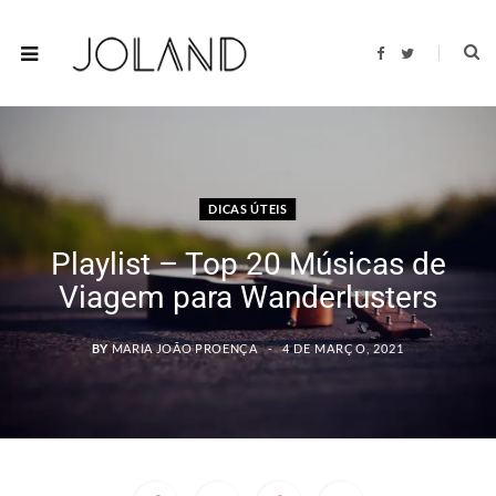
F
T
a
w
c
i
e
t
b
t
o
e
o
r
k
DICAS ÚTEIS
Playlist – Top 20 Músicas de
Viagem para Wanderlusters
BY
MARIA JOÃO PROENÇA
4 DE MARÇO, 2021