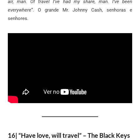
air, man. Of travel I’ve had my share, man. I’ve been
everywhere
“. O grande Mr. Johnny Cash, senhoras e
senhores.
16| “Have love, will travel” – The Black Keys