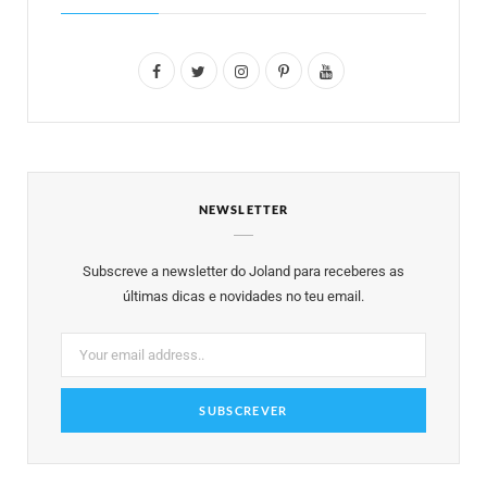
F
T
I
P
Y
a
w
n
i
o
c
i
s
n
u
e
t
t
t
T
NEWSLETTER
b
t
a
e
u
o
e
g
r
b
Subscreve a newsletter do Joland para receberes as
o
r
r
e
e
últimas dicas e novidades no teu email.
k
a
s
m
t