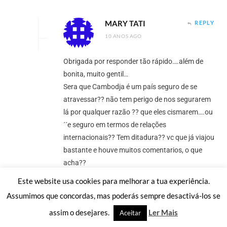
MARY TATI
REPLY
10 ANOS AGO
Obrigada por responder tão rápido….além de
bonita, muito gentil…
Sera que Cambodja é um país seguro de se
atravessar?? não tem perigo de nos segurarem
lá por qualquer razão ?? que eles cismarem….ou
´´e seguro em termos de relações
internacionais?? Tem ditadura?? vc que já viajou
bastante e houve muitos comentarios, o que
acha??
Este website usa cookies para melhorar a tua experiência.
Loading...
Assumimos que concordas, mas poderás sempre desactivá-los se
assim o desejares.
Ler Mais
Aceitar