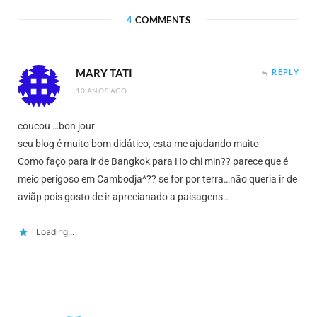
4
COMMENTS
MARY TATI
REPLY
10 ANOS AGO
coucou …bon jour
seu blog é muito bom didático, esta me ajudando muito
Como faço para ir de Bangkok para Ho chi min?? parece que é
meio perigoso em Cambodja^?? se for por terra…não queria ir de
aviãp pois gosto de ir aprecianado a paisagens..
Loading...