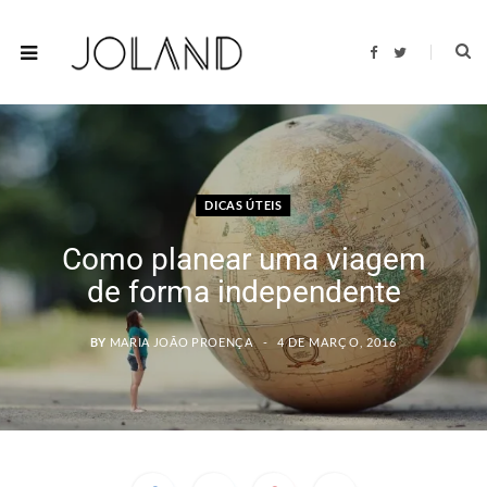
F
T
a
w
c
i
e
t
b
t
o
e
o
r
k
DICAS ÚTEIS
Como planear uma viagem
de forma independente
BY
MARIA JOÃO PROENÇA
4 DE MARÇO, 2016