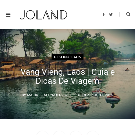
F
T
a
w
c
i
e
t
b
t
o
e
o
r
k
DESTINO: LAOS
Vang Vieng, Laos | Guia e
Dicas De Viagem
BY
MARIA JOÃO PROENÇA
2 DE DEZEMBRO, 2015