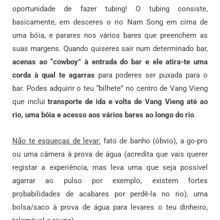
oportunidade de fazer tubing! O tubing consiste,
basicamente, em desceres o rio Nam Song em cima de
uma bóia, e parares nos vários bares que preenchem as
suas margens. Quando quiseres sair num determinado bar,
acenas ao “cowboy” à entrada do bar e ele atira-te uma
corda à qual te agarras
para poderes ser puxada para o
bar. Podes adquirir o teu “bilhete” no centro de Vang Vieng
que inclui
transporte de ida e volta de Vang Vieng até ao
rio, uma bóia e acesso aos vários bares ao longo do rio
.
Não te esqueças de levar:
fato de banho (óbvio), a go-pro
ou uma câmera à prova de água (acredita que vais querer
registar a experiência, mas leva uma que seja possível
agarrar ao pulso por exemplo, existem fortes
probabilidades de acabares por perdê-la no rio), uma
bolsa/saco à prova de água para levares o teu dinheiro,