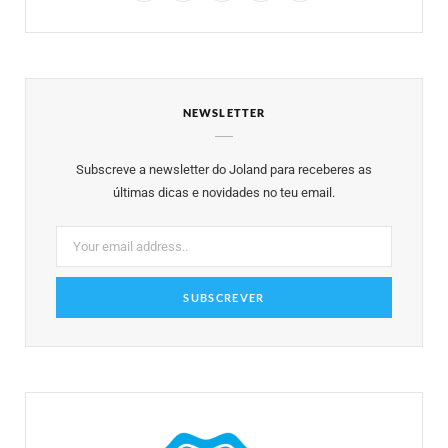
a
w
n
i
o
c
i
s
n
u
e
t
t
t
T
NEWSLETTER
b
t
a
e
u
o
e
g
r
b
Subscreve a newsletter do Joland para receberes as
o
r
r
e
e
últimas dicas e novidades no teu email.
k
a
s
m
t