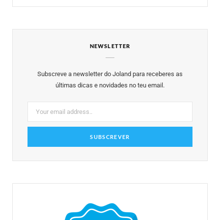
c
i
s
n
u
e
t
t
t
T
NEWSLETTER
b
t
a
e
u
o
e
g
r
b
Subscreve a newsletter do Joland para receberes as
o
r
r
e
e
últimas dicas e novidades no teu email.
k
a
s
m
t