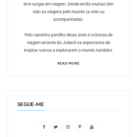
livre surgia em viagem. Desde então muitas têm
sido as viagens pelo mundo (a solo ou
acompanhada).
Pelo caminho partilho dicas úteis e crónicas de
viagem através do Joland na expectativa de
inspirar outros a explorarem o mundo também.
READ MORE
SEGUE-ME
F
T
I
P
Y
a
w
n
i
o