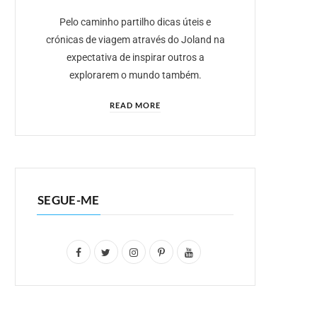
Pelo caminho partilho dicas úteis e
crónicas de viagem através do Joland na
expectativa de inspirar outros a
explorarem o mundo também.
READ MORE
SEGUE-ME
F
T
I
P
Y
a
w
n
i
o
c
i
s
n
u