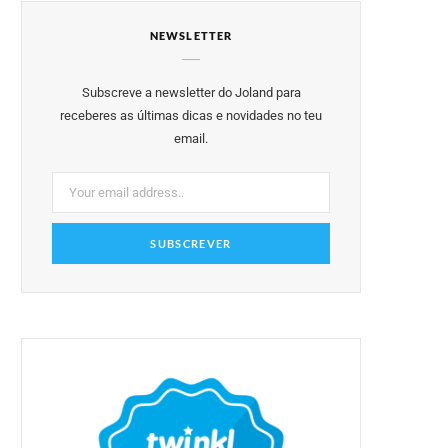
e
t
t
t
T
NEWSLETTER
b
t
a
e
u
o
e
g
r
b
Subscreve a newsletter do Joland para
o
r
r
e
e
receberes as últimas dicas e novidades no teu
email.
k
a
s
m
t