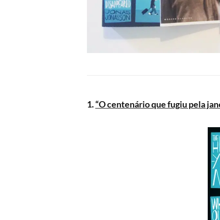
1.
“O centenário que fugiu pela ja