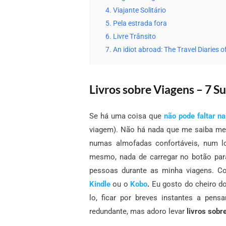
4. Viajante Solitário
5. Pela estrada fora
6. Livre Trânsito
7. An idiot abroad: The Travel Diaries o
Livros sobre Viagens – 7 S
Se há uma coisa que
não pode faltar n
viagem). Não há nada que me saiba mel
numas almofadas confortáveis, num l
mesmo, nada de carregar no botão par
pessoas durante as minha viagens. C
Kindle
ou o
Kobo
.
Eu gosto do cheiro do 
lo, ficar por breves instantes a pen
redundante, mas adoro levar
livros sobr