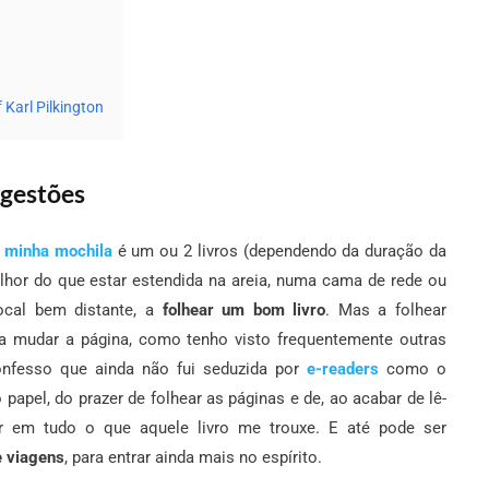
f Karl Pilkington
ugestões
a minha mochila
é um ou 2 livros (dependendo da duração da
hor do que estar estendida na areia, numa cama de rede ou
ocal bem distante, a
folhear um bom livro
. Mas a folhear
a mudar a página, como tenho visto frequentemente outras
onfesso que ainda não fui seduzida por
e-readers
como o
papel, do prazer de folhear as páginas e de, ao acabar de lê-
sar em tudo o que aquele livro me trouxe. E até pode ser
e viagens
, para entrar ainda mais no espírito.