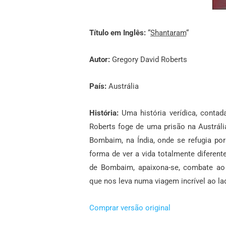
Título em Inglês:
“
Shantaram
“
Autor:
Gregory David Roberts
País:
Austrália
História:
Uma história verídica, contad
Roberts foge de uma prisão na Austráli
Bombaim, na Índia, onde se refugia po
forma de ver a vida totalmente diferent
de Bombaim, apaixona-se, combate ao l
que nos leva numa viagem incrível ao la
Comprar versão original