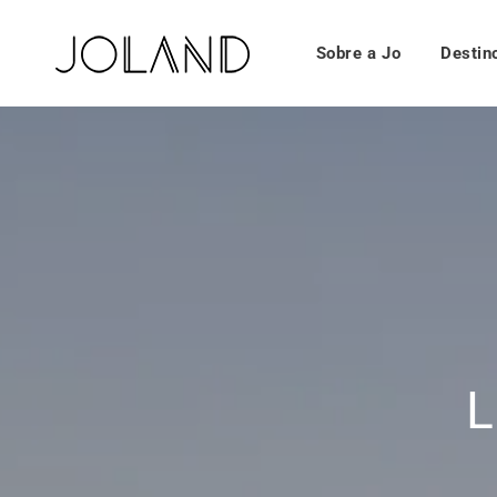
Sobre a Jo
Destin
L