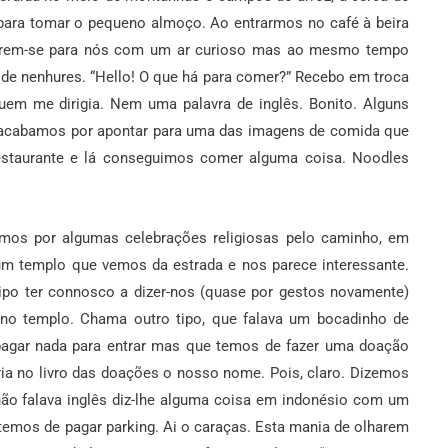
ara tomar o pequeno almoço. Ao entrarmos no café à beira
irarem-se para nós com um ar curioso mas ao mesmo tempo
 de nenhures. “Hello! O que há para comer?” Recebo em troca
uem me dirigia. Nem uma palavra de inglês. Bonito. Alguns
 acabamos por apontar para uma das imagens de comida que
restaurante e lá conseguimos comer alguma coisa. Noodles
os por algumas celebrações religiosas pelo caminho, em
num templo que vemos da estrada e nos parece interessante.
po ter connosco a dizer-nos (quase por gestos novamente)
 no templo. Chama outro tipo, que falava um bocadinho de
 pagar nada para entrar mas que temos de fazer uma doação
ria no livro das doações o nosso nome. Pois, claro. Dizemos
não falava inglês diz-lhe alguma coisa em indonésio com um
temos de pagar parking. Ai o caraças. Esta mania de olharem