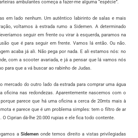
arteiras ambulantes começa a fazer-me alguma “espécie”.
tas em lado nenhum. Um autêntico labirinto de salas e mais
oração, voltamos à estrada rumo a Sidemen. A determinado
everíamos seguir em frente ou virar à esquerda, paramos na
usão que é para seguir em frente. Vamos lá então. Ou não.
agem acaba já ali. Não pega por nada. E ali estamos nós: no
e, com a scooter avariada, e já a pensar que lá vamos nós
cho para que a vá buscar ao rabinho de Judas.
o mercado do outro lado da estrada para comprar uma água
uma oficina nas redondezas. Aparentemente nascemos com o
a porque parece que há uma oficina a cerca de 20mts mais à
à mota e parece que é um problema simples: tem o filtro de ar
 O Ciprian dá-lhe 20.000 rupias e ele fica todo contente.
hegamos a
Sidemen
onde temos direito a vistas privilegiadas