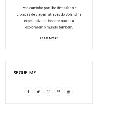
Pelo caminho partilho dicas úteis e
crónicas de viagem através do Joland na
expectativa de inspirar outros a
explorarem o mundo também.
READ MORE
SEGUE-ME
F
T
I
P
Y
a
w
n
i
o
c
i
s
n
u