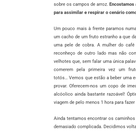
sobre os campos de arroz.
Encostamos a
para assimilar e respirar o cenário com
Um pouco mais à frente paramos numa 
um cacho de um fruto estranho a que d
uma pele de cobra. A mulher do café
reconheço de outro lado mas não con
velhotes que, sem falar uma única palavr
comerem pela primeira vez um fru
totós… Vemos que estão a beber uma 
provar. Oferecem-nos um copo de im
alcóolico ainda bastante razoável! Ó
viagem de pelo menos 1 hora para fazer p
Ainda tentamos encontrar os caminhos
demasiado complicada. Decidimos volta