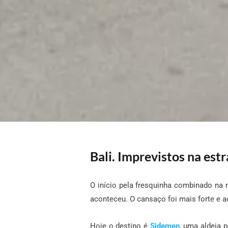
Bali. Imprevistos na estr
O início pela fresquinha combinado na n
aconteceu. O cansaço foi mais forte e 
Hoje o destino é
Sidemen
, uma aldeia 