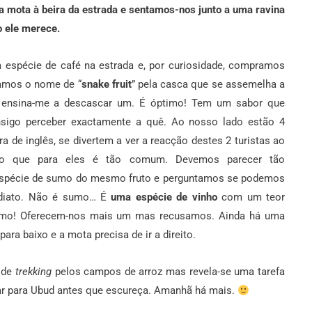
 mota à beira da estrada e sentamos-nos junto a uma ravina
o ele merece.
espécie de café na estrada e, por curiosidade, compramos
amos o nome de “
snake fruit
” pela casca que se assemelha a
 ensina-me a descascar um. É óptimo! Tem um sabor que
sigo perceber exactamente a quê. Ao nosso lado estão 4
a de inglês, se divertem a ver a reacção destes 2 turistas ao
to que para eles é tão comum. Devemos parecer tão
espécie de sumo do mesmo fruto e perguntamos se podemos
ediato. Não é sumo… É
uma espécie de vinho
com um teor
ptimo! Oferecem-nos mais um mas recusamos. Ainda há uma
ara baixo e a mota precisa de ir a direito.
 de
trekking
pelos campos de arroz mas revela-se uma tarefa
r para Ubud antes que escureça. Amanhã há mais.