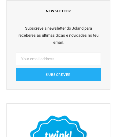
e
t
t
t
T
NEWSLETTER
b
t
a
e
u
o
e
g
r
b
Subscreve a newsletter do Joland para
o
r
r
e
e
receberes as últimas dicas e novidades no teu
email.
k
a
s
m
t