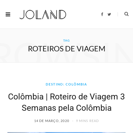
F
T
a
w
c
i
e
t
b
t
o
e
ROWSI
o
r
TAG
k
ROTEIROS DE VIAGEM
DESTINO: COLÔMBIA
Colômbia | Roteiro de Viagem 3
Semanas pela Colômbia
14 DE MARÇO, 2020
9 MINS READ