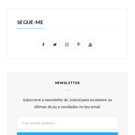
SEGUE-ME
F
T
I
P
Y
a
w
n
i
o
c
i
s
n
u
e
t
t
t
T
NEWSLETTER
b
t
a
e
u
o
e
g
r
b
Subscreve a newsletter do Joland para receberes as
o
r
r
e
e
últimas dicas e novidades no teu email.
k
a
s
m
t