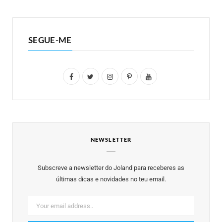
SEGUE-ME
F
T
I
P
Y
a
w
n
i
o
c
i
s
n
u
e
t
t
t
T
NEWSLETTER
b
t
a
e
u
o
e
g
r
b
Subscreve a newsletter do Joland para receberes as
o
r
r
e
e
últimas dicas e novidades no teu email.
k
a
s
m
t