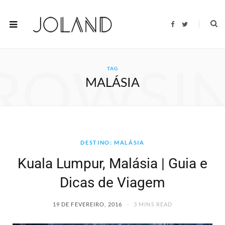
F
T
a
w
c
i
e
t
b
t
o
e
ROWSI
o
r
TAG
k
MALÁSIA
DESTINO: MALÁSIA
Kuala Lumpur, Malásia | Guia e
Dicas de Viagem
19 DE FEVEREIRO, 2016
3 MINS READ