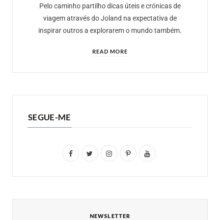
Pelo caminho partilho dicas úteis e crónicas de
viagem através do Joland na expectativa de
inspirar outros a explorarem o mundo também.
READ MORE
SEGUE-ME
F
T
I
P
Y
a
w
n
i
o
c
i
s
n
u
e
t
t
t
T
NEWSLETTER
b
t
a
e
u