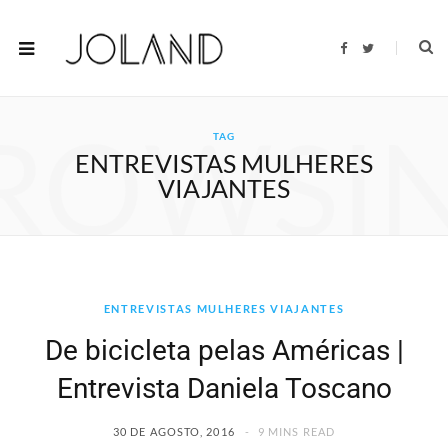
F
T
a
w
c
i
e
t
b
t
o
e
ROWSI
o
r
TAG
k
ENTREVISTAS MULHERES
VIAJANTES
ENTREVISTAS MULHERES VIAJANTES
De bicicleta pelas Américas |
Entrevista Daniela Toscano
30 DE AGOSTO, 2016
9 MINS READ