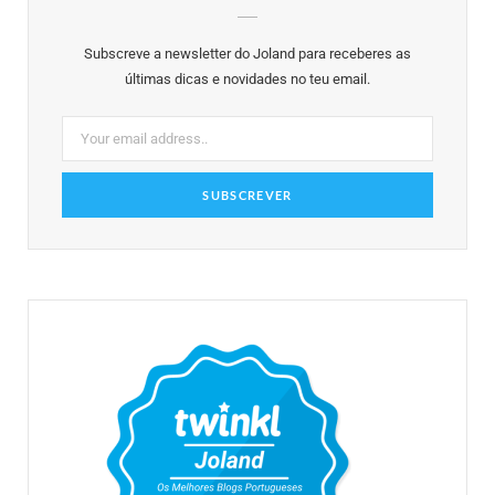
o
e
g
r
b
Subscreve a newsletter do Joland para receberes as
o
r
r
e
e
últimas dicas e novidades no teu email.
k
a
s
m
t