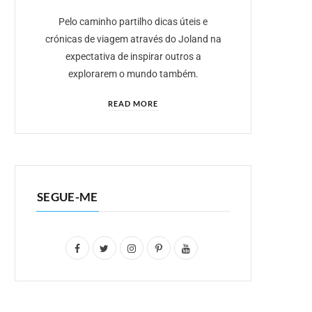
Pelo caminho partilho dicas úteis e
crónicas de viagem através do Joland na
expectativa de inspirar outros a
explorarem o mundo também.
READ MORE
SEGUE-ME
F
T
I
P
Y
a
w
n
i
o
c
i
s
n
u