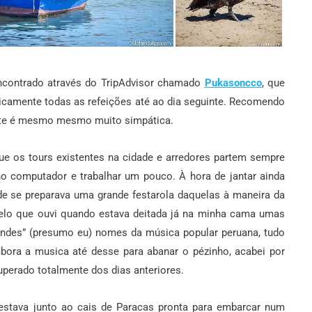
ncontrado através do TripAdvisor chamado
Pukasoncco
, que
ticamente todas as refeições até ao dia seguinte. Recomendo
ante é mesmo mesmo muito simpática.
ue os tours existentes na cidade e arredores partem sempre
o computador e trabalhar um pouco. À hora de jantar ainda
de se preparava uma grande festarola daquelas à maneira da
elo que ouvi quando estava deitada já na minha cama umas
randes” (presumo eu) nomes da música popular peruana, tudo
mbora a musica até desse para abanar o pézinho, acabei por
cuperado totalmente dos dias anteriores.
 estava junto ao cais de Paracas pronta para embarcar num