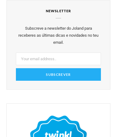
e
t
t
t
T
NEWSLETTER
b
t
a
e
u
o
e
g
r
b
Subscreve a newsletter do Joland para
o
r
r
e
e
receberes as últimas dicas e novidades no teu
email.
k
a
s
m
t