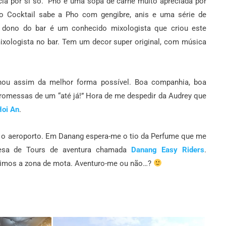
ia por si só.
Pho é uma sopa de carne muito apreciada por
o Cocktail sabe a Pho com gengibre, anis e uma série de
 dono do bar é um conhecido mixologista que criou este
ixologista no bar.
Tem um decor super original, com música
nou assim da melhor forma possível. Boa companhia, boa
romessas de um “até já!”
Hora de me despedir da Audrey que
Hoi An
.
a o aeroporto. Em Danang espera-me o tio da Perfume que me
esa de Tours de aventura chamada
Danang Easy Riders
.
imos a zona de mota. Aventuro-me ou não…?