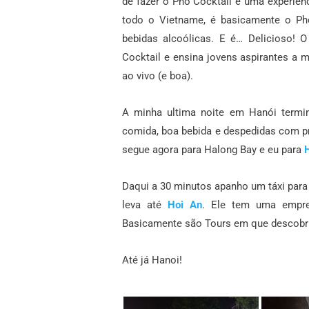
de fazer o Pho Cocktail é uma experiênc
todo o Vietname, é basicamente o Ph
bebidas alcoólicas. E é… Delicioso!
O
Cocktail e ensina jovens aspirantes a m
ao vivo (e boa).
A minha ultima noite em Hanói termi
comida, boa bebida e despedidas com p
segue agora para Halong Bay e eu para
Daqui a 30 minutos apanho um táxi par
leva até
Hoi An
. Ele tem uma empr
Basicamente são Tours em que descobr
Até já Hanoi!