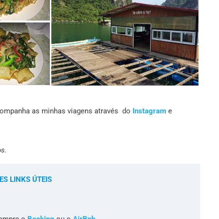
 acompanha as minhas viagens através do
Instagram
e
os.
ES LINKS ÚTEIS
sempre o
Booking
ou o
AirBnb
.