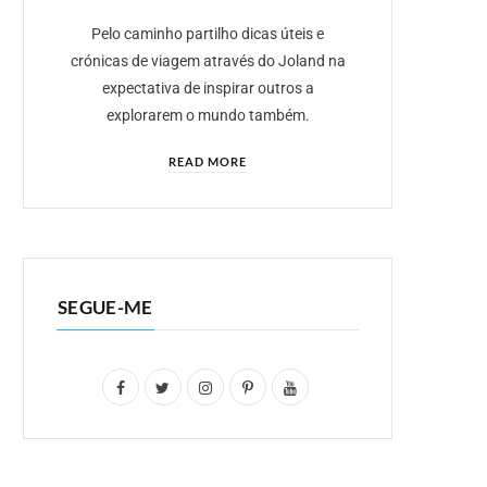
Pelo caminho partilho dicas úteis e
crónicas de viagem através do Joland na
expectativa de inspirar outros a
explorarem o mundo também.
READ MORE
SEGUE-ME
F
T
I
P
Y
a
w
n
i
o
c
i
s
n
u