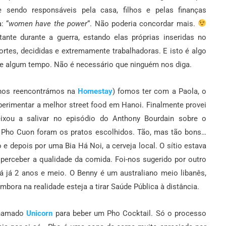
sendo responsáveis pela casa, filhos e pelas finanças
: “
women have the power
“. Não poderia concordar mais.
nte durante a guerra, estando elas próprias inseridas no
ortes, decididas e extremamente trabalhadoras. E isto é algo
te algum tempo. Não é necessário que ninguém nos diga.
e nos reencontrámos na
Homestay
) fomos ter com a Paola, o
perimentar a melhor street food em Hanoi. Finalmente provei
xou a salivar no episódio do Anthony Bourdain sobre o
 Pho Cuon foram os pratos escolhidos. Tão, mas tão bons…
e depois por uma Bia Há Noi, a cerveja local.
O sítio estava
 perceber a qualidade da comida. Foi-nos sugerido por outro
há já 2 anos e meio. O Benny é um australiano meio libanês,
embora na realidade esteja a tirar Saúde Pública à distância.
chamado
Unicorn
para beber um Pho Cocktail. Só o processo