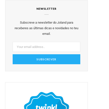
e
t
t
t
T
NEWSLETTER
b
t
a
e
u
o
e
g
r
b
Subscreve a newsletter do Joland para
o
r
r
e
e
receberes as últimas dicas e novidades no teu
email.
k
a
s
m
t