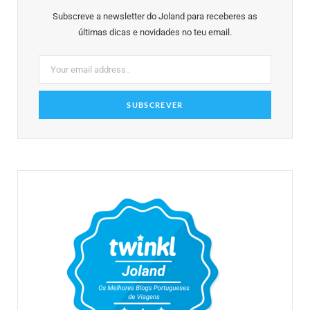
o
e
g
r
b
Subscreve a newsletter do Joland para receberes as
o
r
r
e
e
últimas dicas e novidades no teu email.
k
a
s
m
t