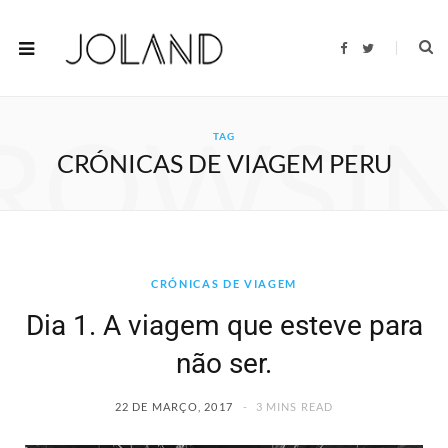
F
T
a
w
c
i
e
t
b
t
o
e
ROWSI
o
r
TAG
k
CRÓNICAS DE VIAGEM PERU
CRÓNICAS DE VIAGEM
Dia 1. A viagem que esteve para
não ser.
22 DE MARÇO, 2017
3 MINS READ